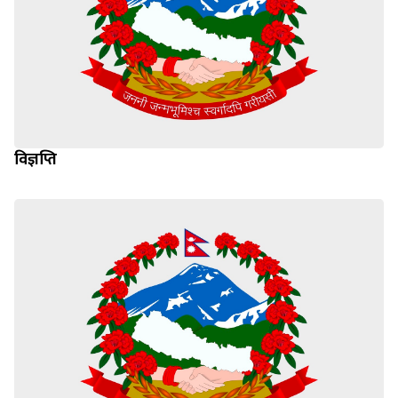
विज्ञप्ति