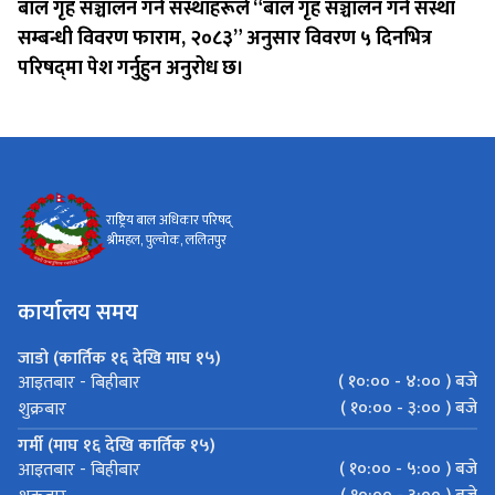
बाल गृह सञ्चालन गर्ने संस्थाहरूले “बाल गृह सञ्चालन गर्ने संस्था
सम्बन्धी विवरण फाराम, २०८३” अनुसार विवरण ५ दिनभित्र
परिषद्‌मा पेश गर्नुहुन अनुरोध छ।
राष्ट्रिय बाल अधिकार परिषद्
श्रीमहल, पुल्चोक, ललितपुर
कार्यालय समय
जाडो (कार्तिक १६ देखि माघ १५)
( १०:०० - ४:०० ) बजे
आइतबार - बिहीबार
( १०:०० - ३:०० ) बजे
शुक्रबार
गर्मी (माघ १६ देखि कार्तिक १५)
( १०:०० - ५:०० ) बजे
आइतबार - बिहीबार